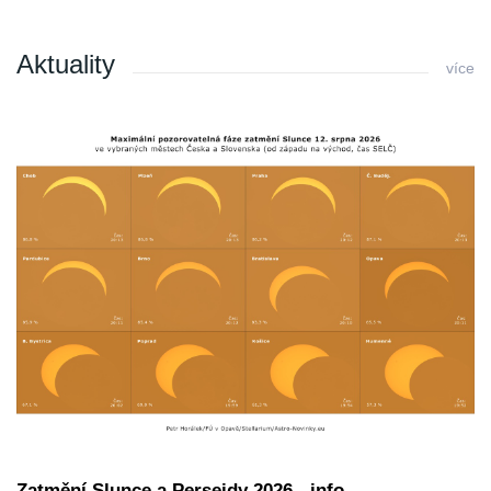
Aktuality
více
Zatmění Slunce a Perseidy 2026 - info