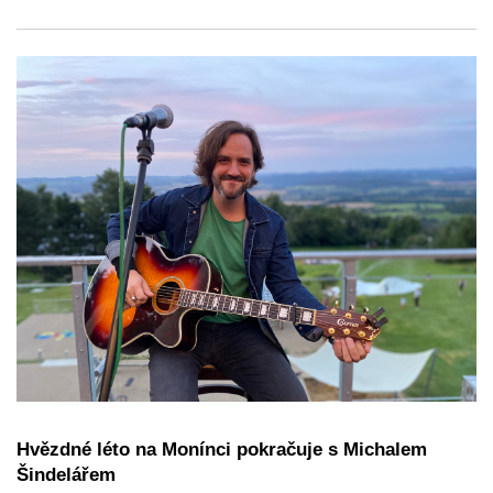
Hvězdné léto na Monínci pokračuje s Michalem
Šindelářem