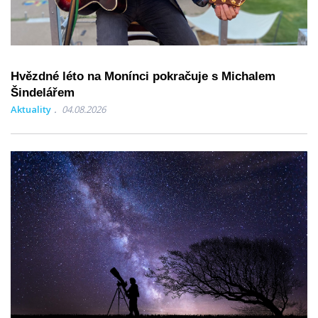
Hvězdné léto na Monínci pokračuje s Michalem
Šindelářem
Aktuality
04.08.2026