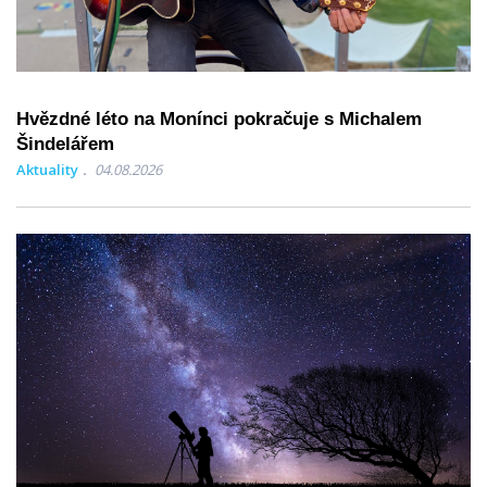
Hvězdné léto na Monínci pokračuje s Michalem
Šindelářem
Aktuality
04.08.2026