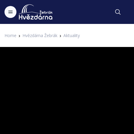
Home
Hvězdárna Žebrák
Aktuality
Aktuality
Hasičská sláva v Žebráku
Zapsal Administrator v 21.10.2021
Aktuality
Důvod k oslavě má jednotka Sboru dobrovolných hasičů
Žebrák. Má nové auto i prostory. Více ve videu.
Poslední změna: 21.10.2021 v 17:05
Zpět
Archiv