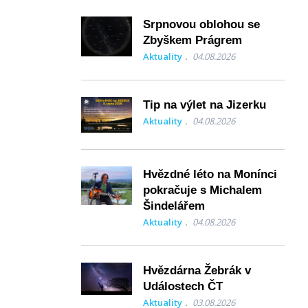
Srpnovou oblohou se
Zbyškem Prágrem
Aktuality
04.08.2026
Tip na výlet na Jizerku
Aktuality
04.08.2026
Hvězdné léto na Monínci
pokračuje s Michalem
Šindelářem
Aktuality
04.08.2026
Hvězdárna Žebrák v
Událostech ČT
Aktuality
03.08.2026