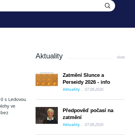
Aktuality
více
Zatmění Slunce a
Perseidy 2026 - info
Aktuality
07.08.2026
:30 s Ledovou
blohy ve
Předpověď počasí na
 bez
zatmění
Aktuality
07.08.2026