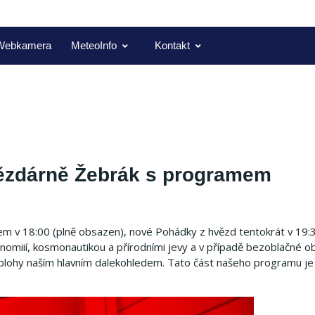
Webkamera
MeteoInfo
Kontakt
vězdárně Žebrák s programem
em v 18:00 (plně obsazen), nové Pohádky z hvězd tentokrát v 19
nomiií, kosmonautikou a přírodními jevy a v případě bezoblačné o
blohy naším hlavním dalekohledem. Tato část našeho programu je