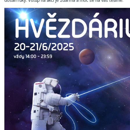
dosah ruky. Vstup na akci je zdarma a moc se na vás těšíme.