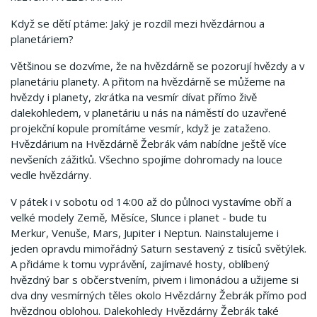
Když se dětí ptáme: Jaký je rozdíl mezi hvězdárnou a
planetáriem?
Většinou se dozvíme, že na hvězdárně se pozorují hvězdy a v
planetáriu planety. A přitom na hvězdárně se můžeme na
hvězdy i planety, zkrátka na vesmír dívat přímo živě
dalekohledem, v planetáriu u nás na náměstí do uzavřené
projekční kopule promítáme vesmír, když je zataženo.
Hvězdárium na Hvězdárně Žebrák vám nabídne ještě více
nevšeních zážitků. Všechno spojíme dohromady na louce
vedle hvězdárny.
V pátek i v sobotu od 14:00 až do půlnoci vystavíme obří a
velké modely Země, Měsíce, Slunce i planet - bude tu
Merkur, Venuše, Mars, Jupiter i Neptun. Nainstalujeme i
jeden opravdu mimořádný Saturn sestavený z tisíců světýlek.
A přidáme k tomu vyprávění, zajímavé hosty, oblíbený
hvězdný bar s občerstvením, pivem i limonádou a užijeme si
dva dny vesmírných těles okolo Hvězdárny Žebrák přímo pod
hvězdnou oblohou. Dalekohledy Hvězdárny Žebrák také