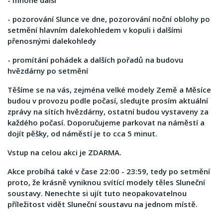
- mnohé další
- pozorování Slunce ve dne, pozorování noční oblohy po
setmění hlavním dalekohledem v kopuli i dalšími
přenosnými dalekohledy
- promítání pohádek a dalších pořadů na budovu
hvězdárny po setmění
Těšíme se na vás, zejména velké modely Země a Měsíce
budou v provozu podle počasí, sledujte prosím aktuální
zprávy na sítích hvězdárny, ostatní budou vystaveny za
každého počasí. Doporučujeme parkovat na náměstí a
dojít pěšky, od náměstí je to cca 5 minut.
Vstup na celou akci je ZDARMA.
Akce probíhá také v čase 22:00 - 23:59, tedy po setmění
proto, že krásně vyniknou svítící modely těles Sluneční
soustavy. Nenechte si ujít tuto neopakovatelnou
příležitost vidět Sluneční soustavu na jednom místě.