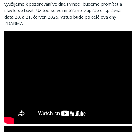
využijeme k pozorování ve dne i v noci, budeme promítat a
skvěle se bavit. Už teď se velmi těšíme. Zapište si správná
data 20. a 21. červen 2025. Vstup bude po celé dva dny
ZDARMA.