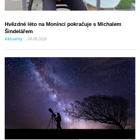
Hvězdné léto na Monínci pokračuje s Michalem
Šindelářem
Aktuality
04.08.2026