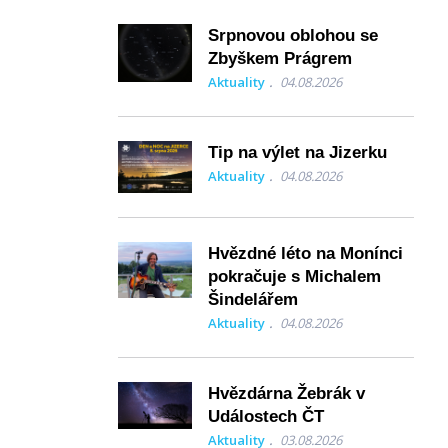
Srpnovou oblohou se
Zbyškem Prágrem
Aktuality
04.08.2026
Tip na výlet na Jizerku
Aktuality
04.08.2026
Hvězdné léto na Monínci
pokračuje s Michalem
Šindelářem
Aktuality
04.08.2026
Hvězdárna Žebrák v
Událostech ČT
Aktuality
03.08.2026