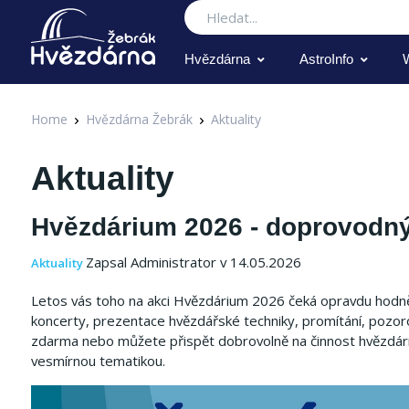
Hledat
Hvězdárna
AstroInfo
Home
Hvězdárna Žebrák
Aktuality
Aktuality
Hvězdárium 2026 - doprovodn
Zapsal Administrator v 14.05.2026
Aktuality
Letos vás toho na akci Hvězdárium 2026 čeká opravdu hodně.
koncerty, prezentace hvězdářské techniky, promítání, pozorová
zdarma nebo můžete přispět dobrovolně na činnost hvězdár
vesmírnou tematikou.