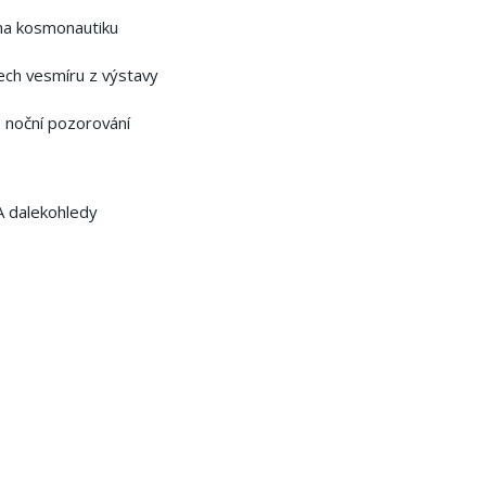
é na kosmonautiku
ech vesmíru z výstavy
, noční pozorování
A dalekohledy