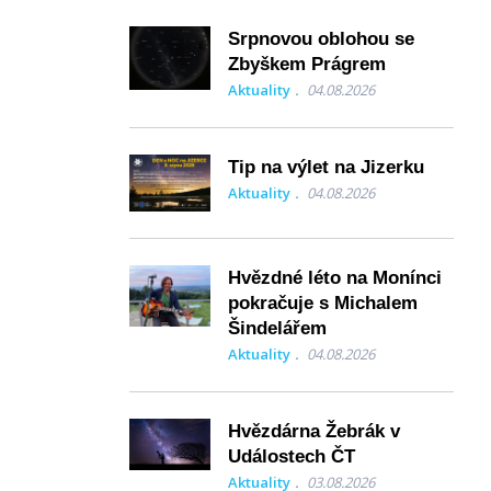
Srpnovou oblohou se
Zbyškem Prágrem
Aktuality
04.08.2026
Tip na výlet na Jizerku
Aktuality
04.08.2026
Hvězdné léto na Monínci
pokračuje s Michalem
Šindelářem
Aktuality
04.08.2026
Hvězdárna Žebrák v
Událostech ČT
Aktuality
03.08.2026