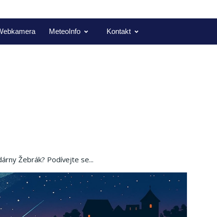
Webkamera
MeteoInfo
Kontakt
árny Žebrák? Podívejte se...