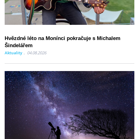
Hvězdné léto na Monínci pokračuje s Michalem
Šindelářem
Aktuality
04.08.2026