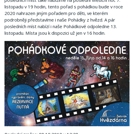
posledních míst také nabízíme na poslední Měsíční noc 7.
listopadu v 19 hodin, tento pořad s pohádkou bude v roce
2020 nahrazen jiným pořadem pro děti, ve kterém
podrobněji představíme i naše Pohádky z hvězd. A pár
posledních míst nabízí i naše Pohádkové odpoledne 13.
listopadu. Místa jsou k dispozici už jen v 16 hodin.