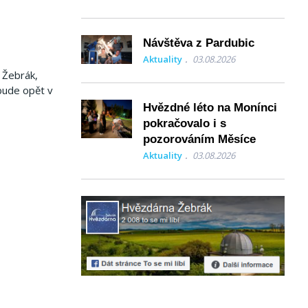
Návštěva z Pardubic
Aktuality
03.08.2026
 Žebrák,
bude opět v
Hvězdné léto na Monínci
pokračovalo i s
pozorováním Měsíce
Aktuality
03.08.2026