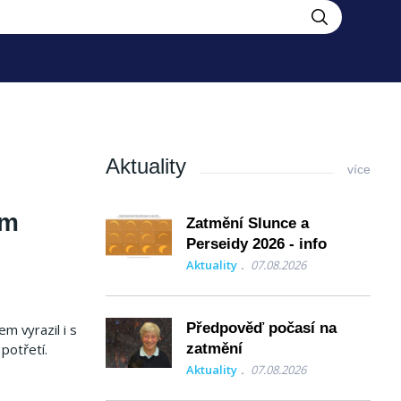
Aktuality
více
ým
Zatmění Slunce a
Perseidy 2026 - info
Aktuality
07.08.2026
Předpověď počasí na
m vyrazil i s
potřetí.
zatmění
Aktuality
07.08.2026