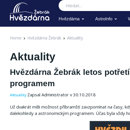
Hledat
Hvězdárna
AstroInfo
Home
Hvězdárna Žebrák
Aktuality
Aktuality
Hvězdárna Žebrák letos potřet
programem
Zapsal Administrator v 30.10.2018
Aktuality
Už dvakrát měli možnost příbramští zavzpomínat na časy, kdy
dalekohledy a astronomickým programem. Účas byla vždy hoj