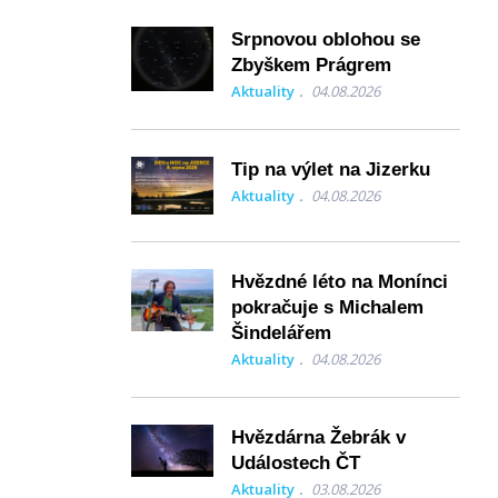
Srpnovou oblohou se
Zbyškem Prágrem
Aktuality
04.08.2026
Tip na výlet na Jizerku
Aktuality
04.08.2026
Hvězdné léto na Monínci
pokračuje s Michalem
Šindelářem
Aktuality
04.08.2026
Hvězdárna Žebrák v
Událostech ČT
Aktuality
03.08.2026