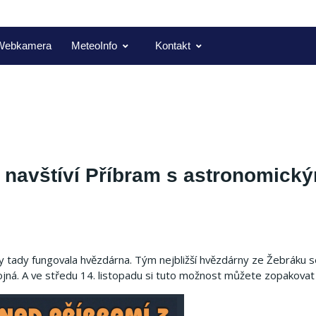
Webkamera
MeteoInfo
Kontakt
í navštíví Příbram s astronomick
 tady fungovala hvězdárna. Tým nejbližší hvězdárny ze Žebráku se
ná. A ve středu 14. listopadu si tuto možnost můžete zopakovat 