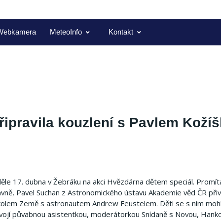
Webkamera
MeteoInfo
Kontakt
řipravila kouzlení s Pavlem Koží
neděle 17. dubna v Žebráku na akci Hvězdárna dětem speciál. Promít
avně, Pavel Suchan z Astronomického ústavu Akademie věd ČR přive
 kolem Země s astronautem Andrew Feustelem. Děti se s ním mohly 
e svojí půvabnou asistentkou, moderátorkou Snídaně s Novou, Hank