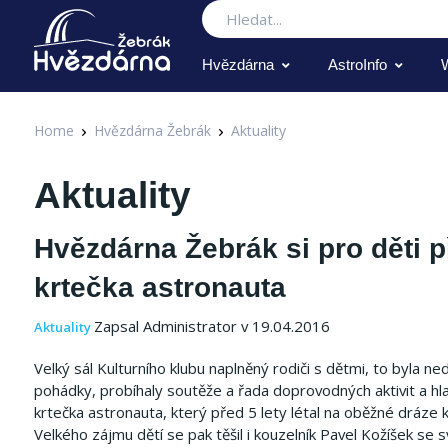
Hledat
Hvězdárna
AstroInfo
Home
Hvězdárna Žebrák
Aktuality
Aktuality
Hvězdárna Žebrák si pro děti p
krtečka astronauta
Zapsal Administrator v 19.04.2016
Aktuality
Velký sál Kulturního klubu naplněný rodiči s dětmi, to byla 
pohádky, probíhaly soutěže a řada doprovodných aktivit a hl
krtečka astronauta, který před 5 lety létal na oběžné dráze
Velkého zájmu dětí se pak těšil i kouzelník Pavel Kožíšek s