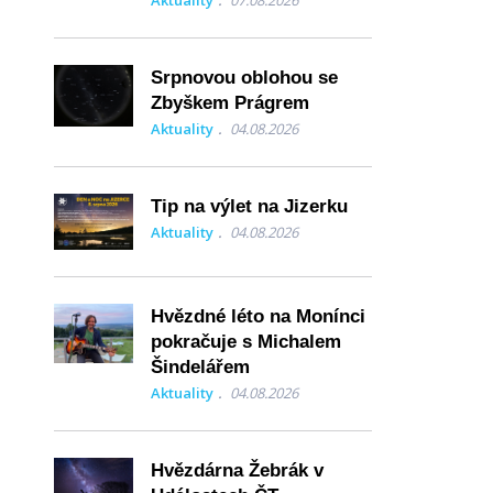
Aktuality
07.08.2026
Srpnovou oblohou se
Zbyškem Prágrem
Aktuality
04.08.2026
Tip na výlet na Jizerku
Aktuality
04.08.2026
Hvězdné léto na Monínci
pokračuje s Michalem
Šindelářem
Aktuality
04.08.2026
Hvězdárna Žebrák v