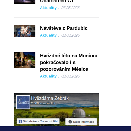
Událostech ČT
Aktuality
03.08.2026
Návštěva z Pardubic
Aktuality
03.08.2026
Hvězdné léto na Monínci
pokračovalo i s
pozorováním Měsíce
Aktuality
03.08.2026