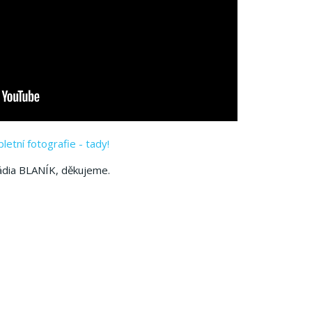
etní fotografie - tady!
ádia BLANÍK, děkujeme.