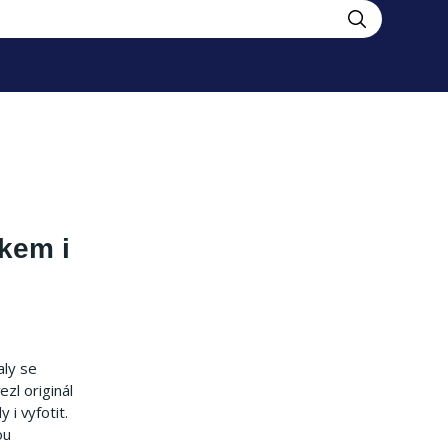
škem i
aly se
zl originál
i vyfotit.
ou