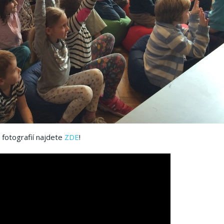
 fotografií najdete
ZDE
!