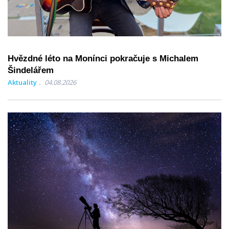
Hvězdné léto na Monínci pokračuje s Michalem
Šindelářem
Aktuality
04.08.2026