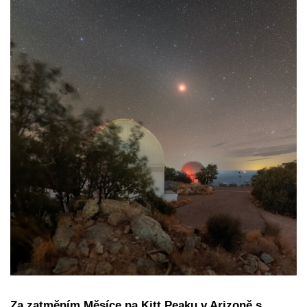
Za zatměním Měsíce na Kitt Peaku v Arizoně s