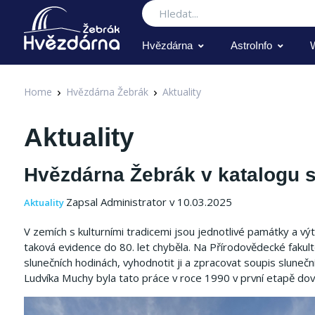
Hledat
Hvězdárna
AstroInfo
Home
Hvězdárna Žebrák
Aktuality
Aktuality
Hvězdárna Žebrák v katalogu 
Zapsal Administrator v 10.03.2025
Aktuality
V zemích s kulturními tradicemi jsou jednotlivé památky a výtv
taková evidence do 80. let chyběla. Na Přírodovědecké faku
slunečních hodinách, vyhodnotit ji a zpracovat soupis sluneč
Ludvíka Muchy byla tato práce v roce 1990 v první etapě dov