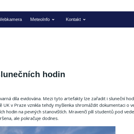
Webkamera
MeteoInfo
Kontakt
slunečních hodin
arná díla evidována. Mezi tyto artefakty lze zařadit i sluneční hod
ltě UK v Praze vznikla tehdy myšlenka shromáždit dokumentaci o v
ních hodin na pevných stanovištích. Mravenčí pílí studentů pod ve
ršena, ale pokračuje dodnes.