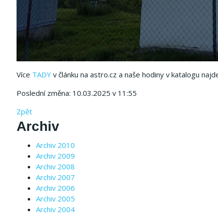
Více
TADY
v článku na astro.cz a naše hodiny v katalogu najd
Poslední změna: 10.03.2025 v 11:55
Zpět
Archiv
Archiv 2010
Archiv 2009
Archiv 2008
Archiv 2007
Archiv 2006
Archiv 2005
Archiv 2004