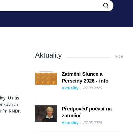
Aktuality
více
Zatmění Slunce a
Perseidy 2026 - info
Aktuality
07.08.2026
iny. U nás
enkovních
Předpověď počasí na
dením RNDr.
zatmění
Aktuality
07.08.2026