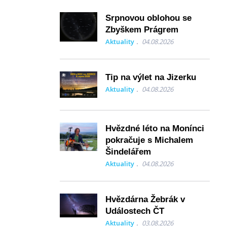
Srpnovou oblohou se
Zbyškem Prágrem
Aktuality
04.08.2026
Tip na výlet na Jizerku
Aktuality
04.08.2026
Hvězdné léto na Monínci
pokračuje s Michalem
Šindelářem
Aktuality
04.08.2026
Hvězdárna Žebrák v
Událostech ČT
Aktuality
03.08.2026