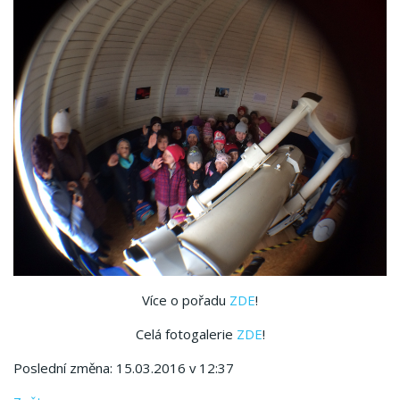
Více o pořadu
ZDE
!
Celá fotogalerie
ZDE
!
Poslední změna: 15.03.2016 v 12:37