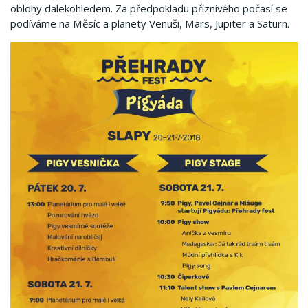
oblohy dalekohledem. Za předpokladu příznivého počasí se
podíváme na Měsíc a planety Venuši, Mars, Jupiter a Saturn.