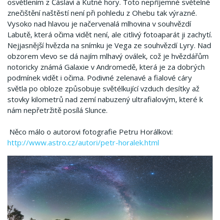
osvětlením z Čáslavi a Kutné hory. Toto nepříjemné světelné
znečištění naštěstí není při pohledu z Ohebu tak výrazné.
Vysoko nad hlavou je načervenalá mlhovina v souhvězdí
Labutě, která očima vidět není, ale citlivý fotoaparát ji zachytí.
Nejjasnější hvězda na snímku je Vega ze souhvězdí Lyry. Nad
obzorem vlevo se dá najím mlhavý oválek, což je hvězdářům
notoricky známá Galaxie v Andromedě, která je za dobrých
podmínek vidět i očima. Podivné zelenavé a fialové cáry
světla po obloze způsobuje světélkující vzduch desítky až
stovky kilometrů nad zemí nabuzený ultrafialovým, které k
nám nepřetržitě posílá Slunce.
Něco málo o autorovi fotografie Petru Horálkovi:
http://www.astro.cz/autori/petr-horalek.html