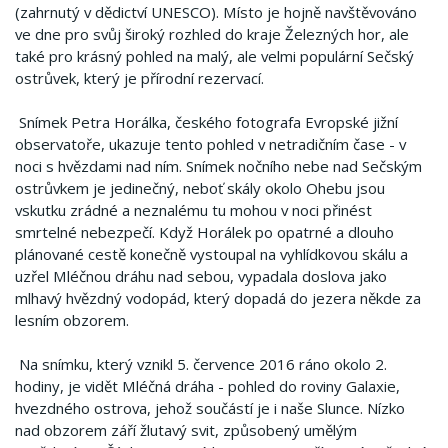
(zahrnutý v dědictví UNESCO). Místo je hojně navštěvováno
ve dne pro svůj široký rozhled do kraje Železných hor, ale
také pro krásný pohled na malý, ale velmi populární Sečský
ostrůvek, který je přírodní rezervací.
Snímek Petra Horálka, českého fotografa Evropské jižní
observatoře, ukazuje tento pohled v netradičním čase - v
noci s hvězdami nad ním. Snímek nočního nebe nad Sečským
ostrůvkem je jedinečný, neboť skály okolo Ohebu jsou
vskutku zrádné a neznalému tu mohou v noci přinést
smrtelné nebezpečí. Když Horálek po opatrné a dlouho
plánované cestě konečně vystoupal na vyhlídkovou skálu a
uzřel Mléčnou dráhu nad sebou, vypadala doslova jako
mlhavý hvězdný vodopád, který dopadá do jezera někde za
lesním obzorem.
Na snímku, který vznikl 5. července 2016 ráno okolo 2.
hodiny, je vidět Mléčná dráha - pohled do roviny Galaxie,
hvezdného ostrova, jehož součástí je i naše Slunce. Nízko
nad obzorem září žlutavý svit, způsobený umělým