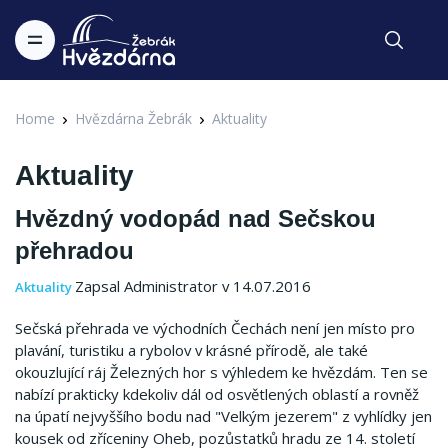
Home
Hvězdárna Žebrák
Aktuality
Aktuality
Hvězdný vodopád nad Sečskou
přehradou
Zapsal Administrator v 14.07.2016
Aktuality
Sečská přehrada ve východních Čechách není jen místo pro
plavání, turistiku a rybolov v krásné přírodě, ale také
okouzlující ráj Železných hor s výhledem ke hvězdám. Ten se
nabízí prakticky kdekoliv dál od osvětlených oblastí a rovněž
na úpatí nejvyššího bodu nad "Velkým jezerem" z vyhlídky jen
kousek od zříceniny Oheb, pozůstatků hradu ze 14. století