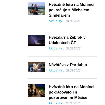
Hvězdné léto na Monínci
pokračuje s Michalem
Šindelářem
Aktuality
04.08.2026
Hvězdárna Žebrák v
Událostech ČT
Aktuality
03.08.2026
Návštěva z Pardubic
Aktuality
03.08.2026
Hvězdné léto na Monínci
pokračovalo i s
pozorováním Měsíce
Aktuality
03.08.2026