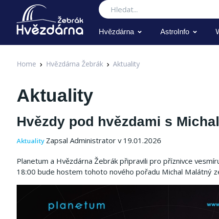
Hledat
Hvězdárna
AstroInfo
Home
Hvězdárna Žebrák
Aktuality
Aktuality
Hvězdy pod hvězdami s Mich
Zapsal Administrator v 19.01.2026
Aktuality
Planetum a Hvězdárna Žebrák připravili pro příznivce vesmí
18:00 bude hostem tohoto nového pořadu Michal Malátný ze s