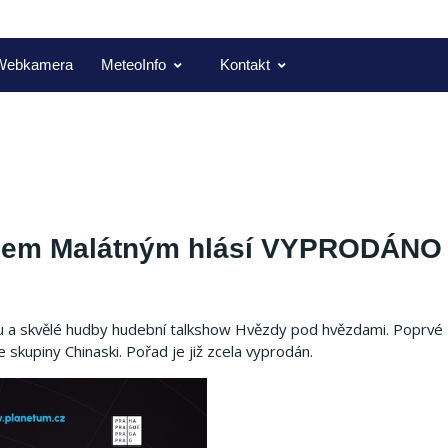
Webkamera
MeteoInfo
Kontakt
alem Malátným hlásí VYPRODÁNO
ru a skvělé hudby hudební talkshow Hvězdy pod hvězdami. Poprvé 
kupiny Chinaski. Pořad je již zcela vyprodán.