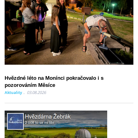
Hvězdné léto na Monínci pokračovalo i s
pozorováním Měsíce
Aktuality
03.08.2026