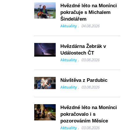
Hvězdné léto na Monínci
pokračuje s Michalem
Šindelářem
Aktuality
04.08.2026
Hvězdárna Žebrák v
Událostech ČT
Aktuality
03.08.2026
Návštěva z Pardubic
Aktuality
03.08.2026
Hvězdné léto na Monínci
pokračovalo i s
pozorováním Měsíce
Aktuality
03.08.2026