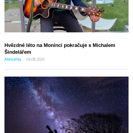
Hvězdné léto na Monínci pokračuje s Michalem
Šindelářem
Aktuality
04.08.2026