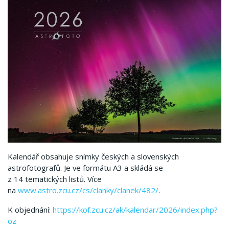
Kalendář obsahuje snímky českých a slovenských
astrofotografů. Je ve formátu A3 a skládá se
z 14 tematických listů. Více
na
www.astro.zcu.cz/cs/clanky/clanek/482/
.
K objednání:
https://kof.zcu.cz/ak/kalendar/2026/index.php?
oz