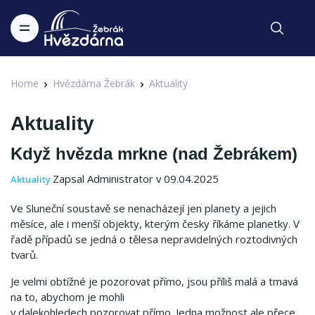
Home
Hvězdárna Žebrák
Aktuality
Aktuality
Když hvězda mrkne (nad Žebrákem)
Zapsal Administrator v 09.04.2025
Aktuality
Ve Sluneční soustavě se nenacházejí jen planety a jejich
měsíce, ale i menší objekty, kterým česky říkáme planetky. V
řadě případů se jedná o tělesa nepravidelných roztodivných
tvarů.
Je velmi obtížné je pozorovat přímo, jsou příliš malá a tmavá
na to, abychom je mohli
v dalekohledech pozorovat přímo. Jedna možnost ale přece