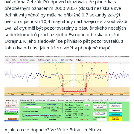
hvězdárna Žebrák. Předpověď ukazovala, že planetka s
předběžným označením 2000 VB57 (dosud nezískala své
definitivní jméno) by měla na přibližně 0,7 sekundy zakrýt
hvězdu s jasností 10,4 magnitudy nacházející se v souhvězdí
Lva. Zákryt měl být pozorovatelný z pásu širokého necelých
sedm kilometrů procházejícího Evropou od Irska po jižní
Ukrajinu. K jeho sledování se přihlásilo pět pozorovatelů, z
toho dva od nás, jak můžete vidět v připojené mapě.
A jak to celé dopadlo? Ve Velké Británii měli dva