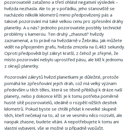
pozorovatelé zataženo a třetí ohlásil negativní výsledek –
hvězda nezhasla. Ale to je v pořádku, jeho stanoviště se
nacházelo několik kilometrů mimo předpovězený pás a
takové pozorování má také velkou cenu pro zpřesnění dráhy
planetky. A u nás? Jednoho pozorovatele postihly technické
problémy s kamerou. Ten druhý „zhasnutí“ hvězdy
zaznamenal, a to právě na hvězdárně v Žebráku. Jak můžete
vidět na připojeném grafu, hvězda zmizela na 0,483 sekundy.
Oproti předpovědi byl zákryt kratší, z čehož je zřejmé, že
místo pozorování nebylo uprostřed pásu, ale blíž k jednomu
z okrajů planetky.
Pozorování zákrytů hvězd planetkami je důležité, protože
pomáhá ke zpřesňování jejich drah, což má velký význam
především u těch těles, která se těsně přibližují k dráze naší
planety, nebo ji dokonce kříží. Je k tomu potřeba poměrně
husté sítě pozorovatelů, ideálně o rozpětí nižších desítek
kilometrů. Pokud byste se chtěli přidat k nevelké skupině
těch, kteří nečekají na to, až se ve vesmíru něco rozsvítí, ale
naopak zhasne, budete vítáni. A nepotřebujete k tomu ani
vlastní vybavení, vše je možné si případně vypůjčit.