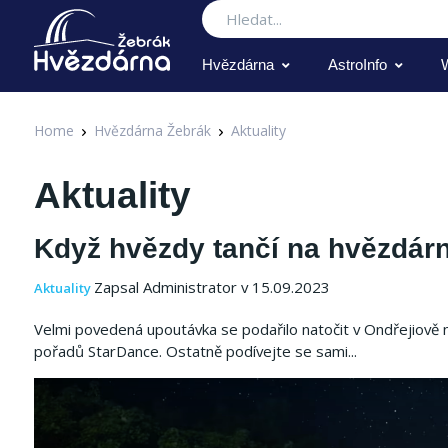
Hledat
Hvězdárna
AstroInfo
Home
Hvězdárna Žebrák
Aktuality
Aktuality
Když hvězdy tančí na hvězdár
Zapsal Administrator v 15.09.2023
Aktuality
Velmi povedená upoutávka se podařilo natočit v Ondřejiově n
pořadů StarDance.
Ostatně podívejte se sami...