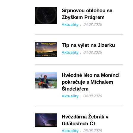
Srpnovou oblohou se
Zbyškem Prágrem
Aktuality
04.08.2026
Tip na výlet na Jizerku
Aktuality
04.08.2026
Hvězdné léto na Monínci
pokračuje s Michalem
Šindelářem
Aktuality
04.08.2026
Hvězdárna Žebrák v
Událostech ČT
Aktuality
03.08.2026