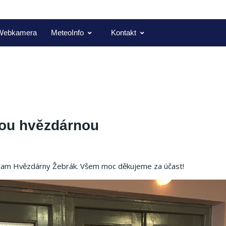
Webkamera
MeteoInfo
Kontakt
kou hvězdárnou
ogram Hvězdárny Žebrák. Všem moc děkujeme za účast!