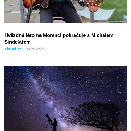
Hvězdné léto na Monínci pokračuje s Michalem
Šindelářem
Aktuality
04.08.2026