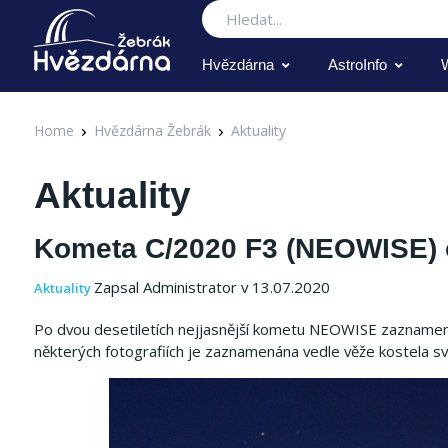
Hledat
Hvězdárna
AstroInfo
Home
Hvězdárna Žebrák
Aktuality
Aktuality
Kometa C/2020 F3 (NEOWISE) 
Zapsal Administrator v 13.07.2020
Aktuality
Po dvou desetiletích nejjasnější kometu NEOWISE zaznamenal
některých fotografiích je zaznamenána vedle věže kostela sv.