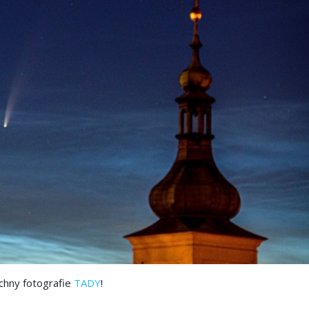
chny fotografie
TADY
!