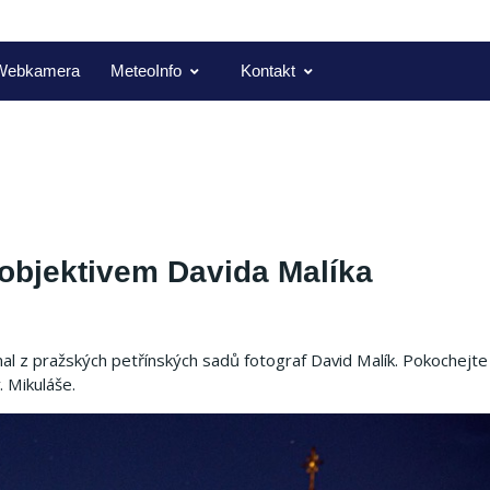
Webkamera
MeteoInfo
Kontakt
objektivem Davida Malíka
 z pražských petřínských sadů fotograf David Malík. Pokochejte 
 Mikuláše.