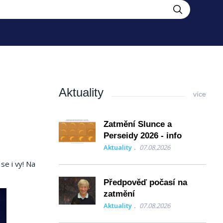
Aktuality
více
Zatmění Slunce a
Perseidy 2026 - info
Aktuality
07.08.2026
se i vy! Na
Předpověď počasí na
zatmění
Aktuality
07.08.2026