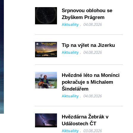
Srpnovou oblohou se
Zbyškem Prágrem
Aktuality
04.08.2026
Tip na výlet na Jizerku
Aktuality
04.08.2026
Hvězdné léto na Monínci
pokračuje s Michalem
Šindelářem
Aktuality
04.08.2026
Hvězdárna Žebrák v
Událostech ČT
Aktuality
03.08.2026