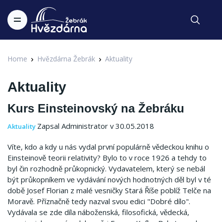
Home
Hvězdárna Žebrák
Aktuality
Aktuality
Kurs Einsteinovský na Žebráku
Zapsal Administrator v 30.05.2018
Aktuality
Víte, kdo a kdy u nás vydal první populárně vědeckou knihu o
Einsteinově teorii relativity? Bylo to v roce 1926 a tehdy to
byl čin rozhodně průkopnický. Vydavatelem, který se nebál
být průkopníkem ve vydávání nových hodnotných děl byl v té
době Josef Florian z malé vesničky Stará Říše poblíž Telče na
Moravě. Příznačně tedy nazval svou edici "Dobré dílo".
Vydávala se zde díla náboženská, filosofická, vědecká,