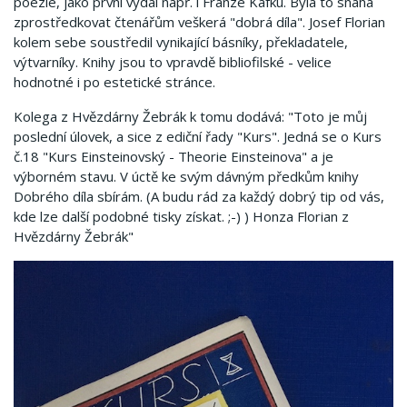
poezie, jako první vydal např. i Franze Kafku. Byla to snaha
zprostředkovat čtenářům veškerá "dobrá díla". Josef Florian
kolem sebe soustředil vynikající básníky, překladatele,
výtvarníky. Knihy jsou to vpravdě bibliofilské - velice
hodnotné i po estetické stránce.
Kolega z Hvězdárny Žebrák k tomu dodává: "Toto je můj
poslední úlovek, a sice z ediční řady "Kurs". Jedná se o Kurs
č.18 "Kurs Einsteinovský - Theorie Einsteinova" a je
výborném stavu. V úctě ke svým dávným předkům knihy
Dobrého díla sbírám. (A budu rád za každý dobrý tip od vás,
kde lze další podobné tisky získat. ;-) ) Honza Florian z
Hvězdárny Žebrák"