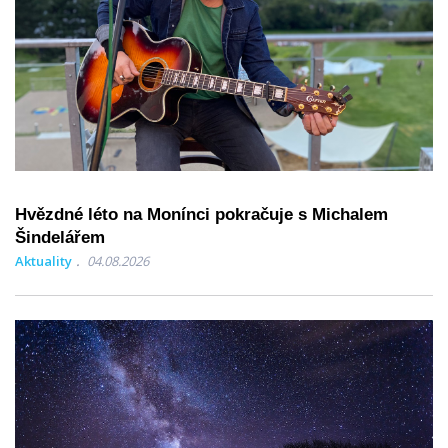
Hvězdné léto na Monínci pokračuje s Michalem
Šindelářem
Aktuality
04.08.2026