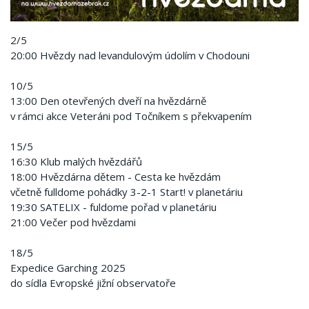
2/5
20:00 Hvězdy nad levandulovým údolím v Chodouni
10/5
13:00 Den otevřených dveří na hvězdárně
v rámci akce Veteráni pod Točníkem s překvapením
15/5
16:30 Klub malých hvězdářů
18:00 Hvězdárna dětem - Cesta ke hvězdám
včetně fulldome pohádky 3-2-1 Start! v planetáriu
19:30 SATELIX - fuldome pořad v planetáriu
21:00 Večer pod hvězdami
18/5
Expedice Garching 2025
do sídla Evropské jižní observatoře