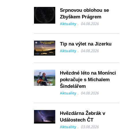
Srpnovou oblohou se
Zbyškem Prágrem
Aktuality
04.08.2026
Tip na výlet na Jizerku
Aktuality
04.08.2026
Hvězdné léto na Monínci
pokračuje s Michalem
Šindelářem
Aktuality
04.08.2026
Hvězdárna Žebrák v
Událostech ČT
Aktuality
03.08.2026