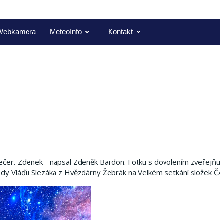
Webkamera
MeteoInfo
Kontakt
ečer, Zdenek - napsal Zdeněk Bardon.
Fotku s dovolením zveřejňu
 tedy Vláďu Slezáka z Hvězdárny Žebrák na Velkém setkání složek Č