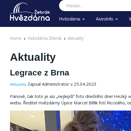
Hledat
Hvězdárna
AstroInfo
Home
Hvězdárna Žebrák
Aktuality
Aktuality
Legrace z Brna
Zapsal Administrator v 25.04.2023
Aktuality
Pánové, tak toto je asi „nejlepší” foto dnešního dne!
Hezký v
webu. Ř
editel Hvězdárny Úpice Marcel Bělík
fotí Riccioliho,