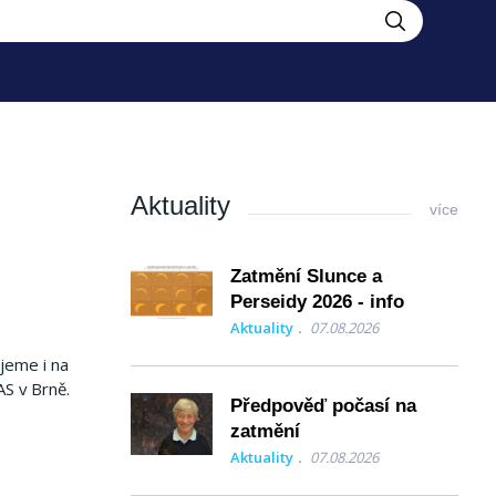
Aktuality
více
Zatmění Slunce a
Perseidy 2026 - info
Aktuality
07.08.2026
jeme i na
AS v Brně.
Předpověď počasí na
zatmění
Aktuality
07.08.2026