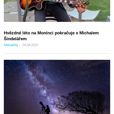
Hvězdné léto na Monínci pokračuje s Michalem
Šindelářem
Aktuality
04.08.2026