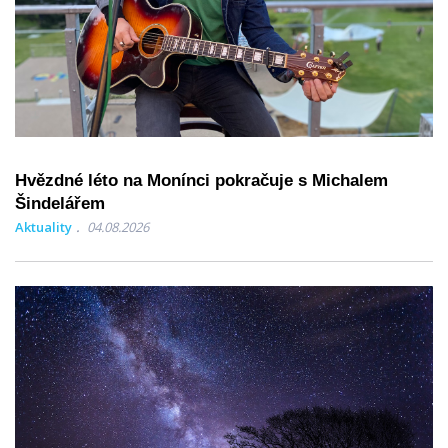
Hvězdné léto na Monínci pokračuje s Michalem
Šindelářem
Aktuality
04.08.2026