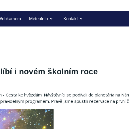
Webkamera
MeteoInfo
Kontakt
líbí i novém školním roce
 Cesta ke hvězdám. Návštěvníci se podívali do planetária na Námě
 pravidelným programem. Právě jsme spustili rezervace na první čtv