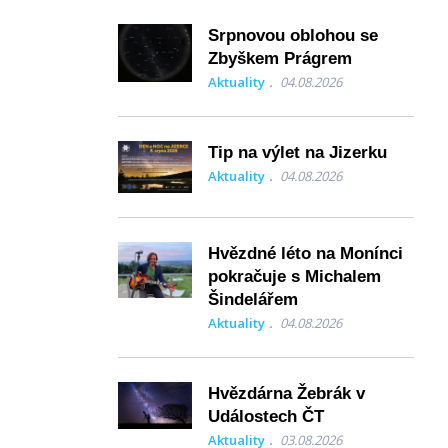
Srpnovou oblohou se
Zbyškem Prágrem
Aktuality
04.08.2026
Tip na výlet na Jizerku
Aktuality
04.08.2026
Hvězdné léto na Monínci
pokračuje s Michalem
Šindelářem
Aktuality
04.08.2026
Hvězdárna Žebrák v
Událostech ČT
Aktuality
03.08.2026