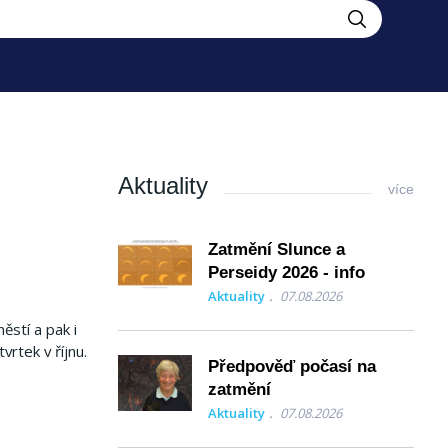
Aktuality
více
Zatmění Slunce a
Perseidy 2026 - info
Aktuality
07.08.2026
stí a pak i
rtek v říjnu.
Předpověď počasí na
zatmění
Aktuality
07.08.2026