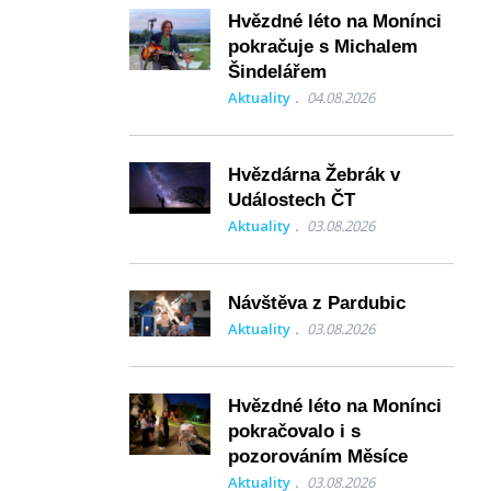
Hvězdné léto na Monínci
pokračuje s Michalem
Šindelářem
Aktuality
04.08.2026
Hvězdárna Žebrák v
Událostech ČT
Aktuality
03.08.2026
Návštěva z Pardubic
Aktuality
03.08.2026
Hvězdné léto na Monínci
pokračovalo i s
pozorováním Měsíce
Aktuality
03.08.2026