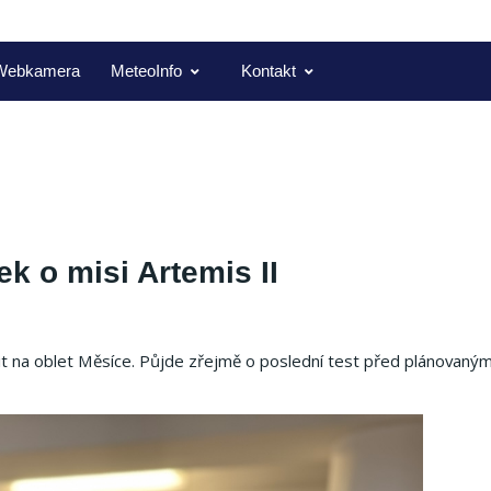
Webkamera
MeteoInfo
Kontakt
k o misi Artemis II
it na oblet Měsíce. Půjde zřejmě o poslední test před plánovaným