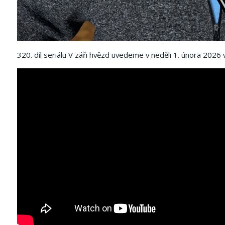
320. díl seriálu V záři hvězd uvedeme v neděli 1. února 2026 v