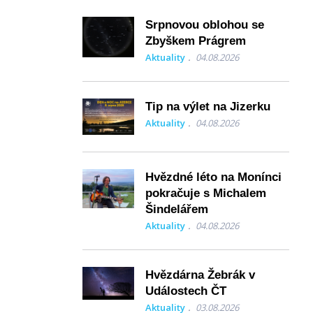
Srpnovou oblohou se
Zbyškem Prágrem
Aktuality
04.08.2026
Tip na výlet na Jizerku
Aktuality
04.08.2026
Hvězdné léto na Monínci
pokračuje s Michalem
Šindelářem
Aktuality
04.08.2026
Hvězdárna Žebrák v
Událostech ČT
Aktuality
03.08.2026