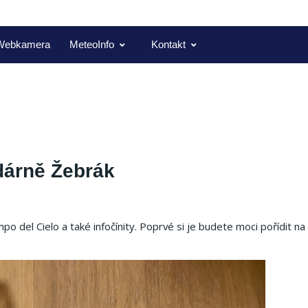
Webkamera
MeteoInfo
Kontakt
zdárně Žebrák
del Cielo a také infočínity. Poprvé si je budete moci pořídit na