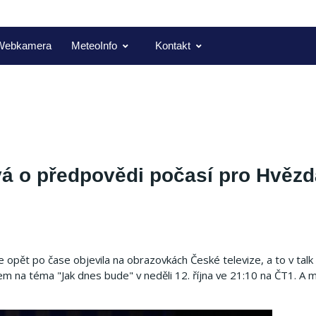
Webkamera
MeteoInfo
Kontakt
á o předpovědi počasí pro Hvěz
pět po čase objevila na obrazovkách České televize, a to v talk
a téma "Jak dnes bude" v neděli 12. října ve 21:10 na ČT1. A mlu