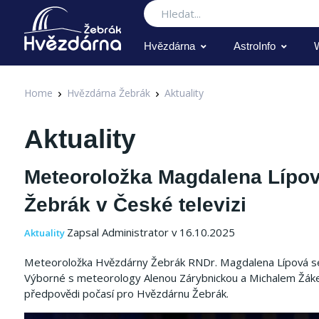
Hledat
Hvězdárna
AstroInfo
Home
Hvězdárna Žebrák
Aktuality
Aktuality
Meteoroložka Magdalena Lípov
Žebrák v České televizi
Zapsal Administrator v 16.10.2025
Aktuality
Meteoroložka Hvězdárny Žebrák RNDr. Magdalena Lípová se o
Výborné s meteorology Alenou Zárybnickou a Michalem Žákem n
předpovědi počasí pro Hvězdárnu Žebrák.