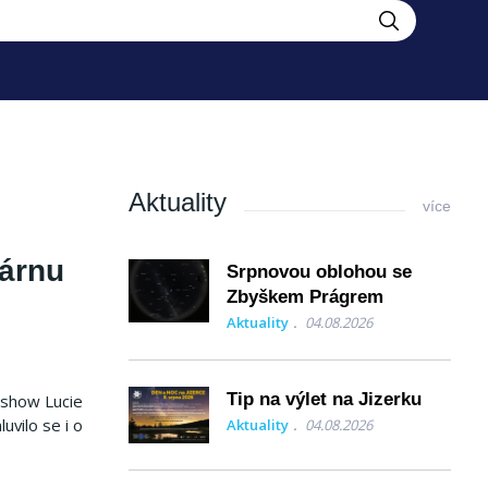
Aktuality
více
dárnu
Srpnovou oblohou se
Zbyškem Prágrem
Aktuality
04.08.2026
Tip na výlet na Jizerku
 show Lucie
vilo se i o
Aktuality
04.08.2026