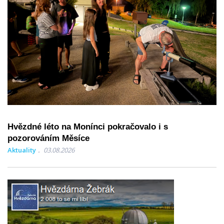
Hvězdné léto na Monínci pokračovalo i s
pozorováním Měsíce
Aktuality
03.08.2026