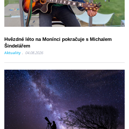
Hvězdné léto na Monínci pokračuje s Michalem
Šindelářem
Aktuality
04.08.2026