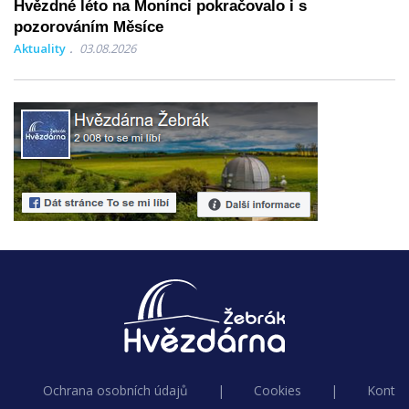
Hvězdné léto na Monínci pokračovalo i s
pozorováním Měsíce
Aktuality
03.08.2026
Ochrana osobních údajů
|
Cookies
|
Kontak