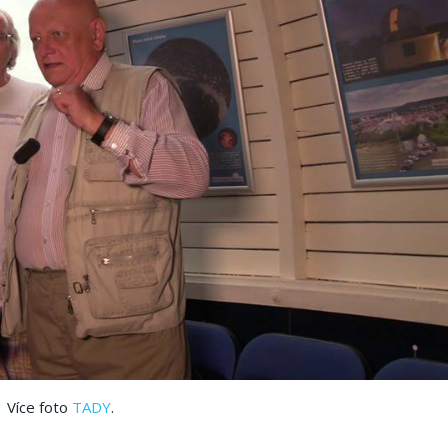
Více foto
TADY
.