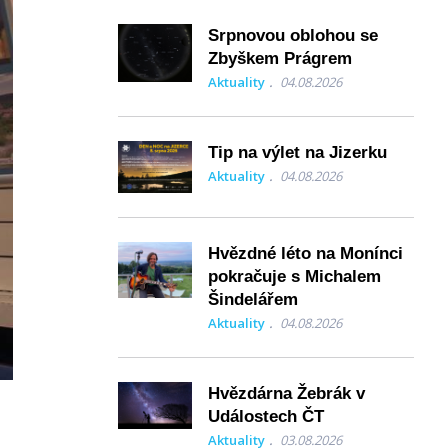
Srpnovou oblohou se
Zbyškem Prágrem
Aktuality
04.08.2026
Tip na výlet na Jizerku
Aktuality
04.08.2026
Hvězdné léto na Monínci
pokračuje s Michalem
Šindelářem
Aktuality
04.08.2026
Hvězdárna Žebrák v
Událostech ČT
Aktuality
03.08.2026