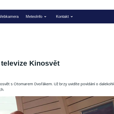
Webkamera
MeteoInfo
Kontakt
televize Kinosvět
nosvět s Otomarem Dvořákem. Už brzy uvidíte povídání o dalekohl
ch.