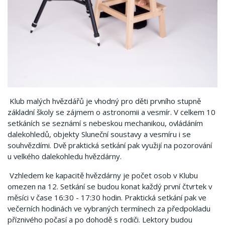
Klub malých hvězdářů je vhodný pro děti prvního stupně
základní školy se zájmem o astronomii a vesmír. V celkem 10
setkáních se seznámí s nebeskou mechanikou, ovládáním
dalekohledů, objekty Sluneční soustavy a vesmíru i se
souhvězdími. Dvě praktická setkání pak využijí na pozorování
u velkého dalekohledu hvězdárny.
Vzhledem ke kapacitě hvězdárny je počet osob v Klubu
omezen na 12. Setkání se budou konat každý první čtvrtek v
měsíci v čase 16:30 - 17:30 hodin. Praktická setkání pak ve
večerních hodinách ve vybraných termínech za předpokladu
příznivého počasí a po dohodě s rodiči. Lektory budou