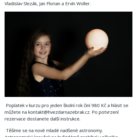
Vladislav Slezák, Jan Florian a Ervín Woller.
Poplatek v kurzu pro jeden školní rok činí 980 Kč a hlásit se
můžete na kontakt@hvezdarnazebrak.cz. Po potvrzení
rezervace dostanete další instrukce.
Těšíme se na nové mladé nadšené astronomy.
Astronomický kroužek na hvězdárně probíhal v několika