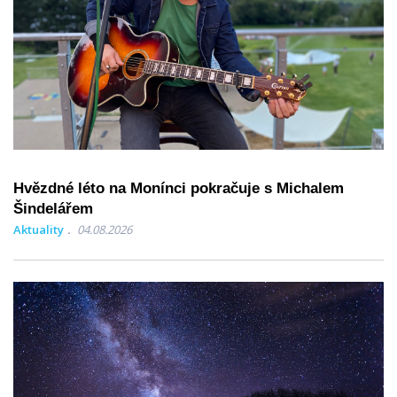
Hvězdné léto na Monínci pokračuje s Michalem
Šindelářem
Aktuality
04.08.2026