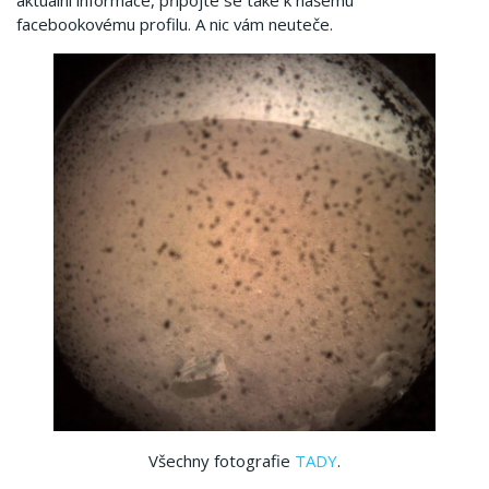
aktuální informace, připojte se také k našemu
facebookovému profilu. A nic vám neuteče.
Všechny fotografie
TADY
.