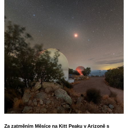
Za zatměním Měsíce na Kitt Peaku v Arizoně s