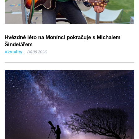
Hvězdné léto na Monínci pokračuje s Michalem
Šindelářem
Aktuality
04.08.2026