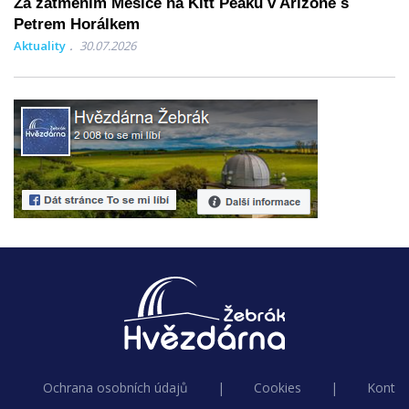
Za zatměním Měsíce na Kitt Peaku v Arizoně s
Petrem Horálkem
Aktuality
30.07.2026
Ochrana osobních údajů
|
Cookies
|
Kontak