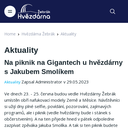
Home
Hvězdárna Žebrák
Aktuality
Aktuality
Na piknik na Gigantech u hvězdárny
s Jakubem Smolíkem
Zapsal Administrator v 29.05.2023
Aktuality
Ve dnech 23. - 25. června budou vedle Hvězdárny Žebrák
umístěn obří nafukovací modely Země a Měsíce.
Návštěvníci
si užijí dny plné selfie, povídání, pozorování, zajímavých
programů, ale i piknik (vedle hvězdárny bude i stánek s
občerstvením).
A na ten přijede hned v pátek odpoledne
zazpívat zpěváka Jakuba Smolíka.
A tak si ten piknik budete