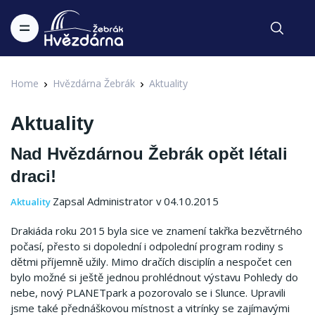
Home
Hvězdárna Žebrák
Aktuality
Aktuality
Nad Hvězdárnou Žebrák opět létali
draci!
Zapsal Administrator v 04.10.2015
Aktuality
Drakiáda roku 2015 byla sice ve znamení takřka bezvětrného
počasí, přesto si dopolední i odpolední program rodiny s
dětmi příjemně užily. Mimo dračích disciplín a nespočet cen
bylo možné si ještě jednou prohlédnout výstavu Pohledy do
nebe, nový PLANETpark a pozorovalo se i Slunce. Upravili
jsme také přednáškovou místnost a vitrínky se zajímavými