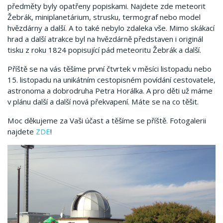
předměty byly opatřeny popiskami. Najdete zde meteorit
Žebrák, miniplanetárium, strusku, termograf nebo model
hvězdárny a další. A to také nebylo zdaleka vše. Mimo skákací
hrad a další atrakce byl na hvězdárně představen i originál
tisku z roku 1824 popisující pád meteoritu Žebrák a další.
Příště se na vás těšíme první čtvrtek v měsíci listopadu nebo
15. listopadu na unikátním cestopisném povídání cestovatele,
astronoma a dobrodruha Petra Horálka. A pro děti už máme
v plánu další a další nová překvapení. Máte se na co těšit.
Moc děkujeme za Vaši účast a těšíme se příště. Fotogalerii
najdete
ZDE
!