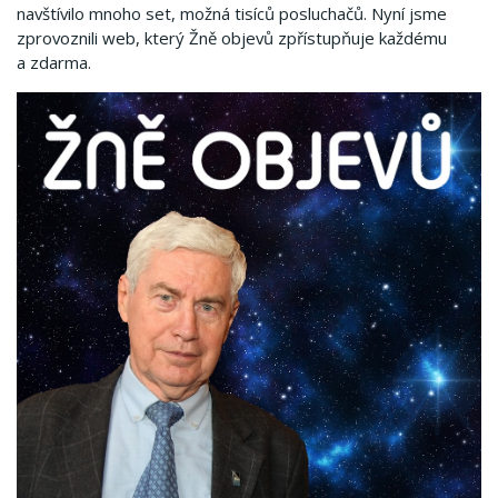
navštívilo mnoho set, možná tisíců posluchačů. Nyní jsme
zprovoznili web, který Žně objevů zpřístupňuje každému
a zdarma.