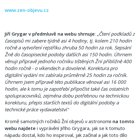
www.zen-objevu.cz
Jiří Grygar v předmluvě na webu shrnuje
: „
Čtení podkladů z
časopisů mi zabere týdně asi 4
hodiny, tj. kolem 210 hodin
ročně a vytvoření rejstříku zhruba 50 hodin za rok. Sepsání
Žně do časopisecké podoby dalších asi 150 hodin. Úhrnem
věnuji přípravě jednoho ročníku tištěných Žní přibližně 400
hodin ročně - o víkendech a dovolené. Korektura pro
digitální vydání mi zabírala průměrně 25 hodin za ročník.
Úhrnem jsem přípravě této publikace věnoval asi 16 000
hodin, ale k tomu je zapotřebí připočíst také čas ostatních
spolupracovníků, zejména dobu potřebnou na technickou
korekturu, přepis starších textů do digitální podoby a
technické práce vydavatelství
.“
Kromě samotných ročníků Žní objevů v astronomii
na tomto
webu najdete
i vyprávění Jiřího Grygara, jak se k tomuto
nápadu dostal, kdo ho inspiroval, jak začínal a jak toto dílo