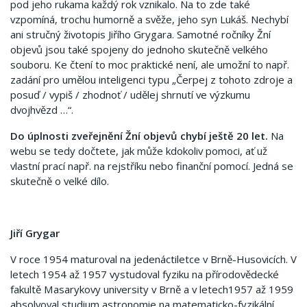
pod jeho rukama každý rok vznikalo. Na to zde také
vzpomíná, trochu humorně a svěže, jeho syn Lukáš. Nechybí
ani stručný životopis Jiřího Grygara. Samotné ročníky Žní
objevů jsou také spojeny do jednoho skutečně velkého
souboru. Ke čtení to moc praktické není, ale umožní to např.
zadání pro umělou inteligenci typu „Čerpej z tohoto zdroje a
posuď / vypiš / zhodnoť / udělej shrnutí ve výzkumu
dvojhvězd …“.
Do úplnosti zveřejnění Žní objevů chybí ještě 20 let.
Na
webu se tedy dočtete, jak může kdokoliv pomoci, ať už
vlastní prací např. na rejstříku nebo finanční pomocí. Jedná se
skutečně o velké dílo.
Jiří Grygar
V roce 1954 maturoval na jedenáctiletce v Brně-Husovicích. V
letech 1954 až 1957 vystudoval fyziku na přírodovědecké
fakultě Masarykovy university v Brně a v letech1957 až 1959
absolvoval studium astronomie na matematicko-fyzikální