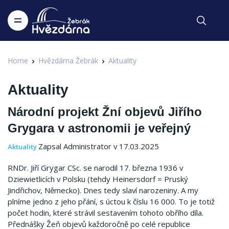
Home
Hvězdárna Žebrák
Aktuality
Aktuality
Národní projekt Žní objevů Jiřího
Grygara v astronomii je veřejný
Zapsal Administrator v 17.03.2025
Aktuality
RNDr. Jiří Grygar CSc. se narodil 17. března 1936 v
Dziewietlicích v Polsku (tehdy Heinersdorf = Pruský
Jindřichov, Německo). Dnes tedy slaví narozeniny. A my
plníme jedno z jeho přání, s úctou k číslu 16 000. To je totiž
počet hodin, které strávil sestavením tohoto obřího díla.
Přednášky Žeň objevů každoročně po celé republice