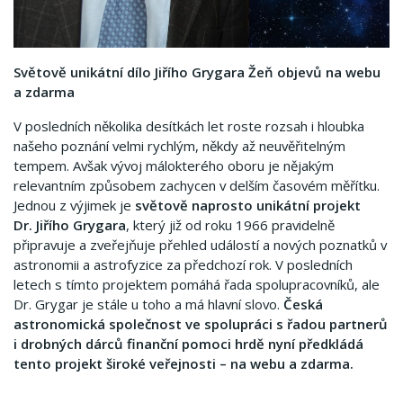
Světově unikátní dílo Jiřího Grygara Žeň objevů na webu
a zdarma
V posledních několika desítkách let roste rozsah i hloubka
našeho poznání velmi rychlým, někdy až neuvěřitelným
tempem. Avšak vývoj málokterého oboru je nějakým
relevantním způsobem zachycen v delším časovém měřítku.
Jednou z výjimek je
světově naprosto unikátní projekt
Dr. Jiřího Grygara
, který již od roku 1966 pravidelně
připravuje a zveřejňuje přehled událostí a nových poznatků v
astronomii a astrofyzice za předchozí rok. V posledních
letech s tímto projektem pomáhá řada spolupracovníků, ale
Dr. Grygar je stále u toho a má hlavní slovo.
Česká
astronomická společnost ve spolupráci s řadou partnerů
i drobných dárců finanční pomoci hrdě nyní předkládá
tento projekt široké veřejnosti – na webu a zdarma.