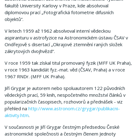
fakultě University Karlovy v Praze, kde absolvoval
diplomovou prací „Fotografická fotometrie difusních
objektů“.
V letech 1959 až 1962 absolvoval interní vědeckou
aspiranturu v astrofyzice na Astronomickém ústavu ČSAV v
Ondřejově s disertací „Okrajové ztemnění raných složek
zákrytových dvojhvězd“.
V roce 1959 tak získal titul promovaný fyzik (MFF UK Praha),
v roce 1963 kandidát fyz.-mat. věd (ČSAV, Praha) a v roce
1967 RNDr. (MFF UK Praha).
Jiří Grygar je autorem nebo spoluautorem 122 původních
vědeckých prací, 59 knih, nespočetného množství článků v
popularizačních časopisech, rozhovorů a přednášek - viz
přehled na
http://www.astronom.cz/grygar/publikacni-
aktivity.htm
.
V současnosti je Jiří Grygar čestným předsedou České
astronomické společnosti a čestným členem Jednoty