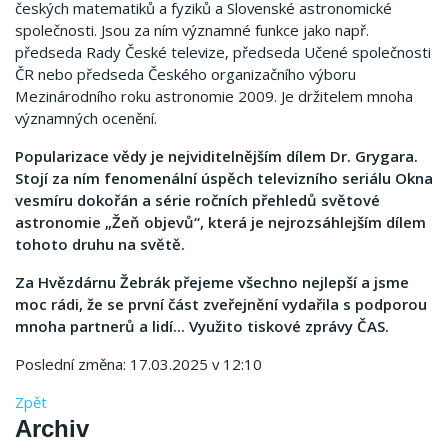
českých matematiků a fyziků a Slovenské astronomické
společnosti. Jsou za ním významné funkce jako např.
předseda Rady České televize, předseda Učené společnosti
ČR nebo předseda Českého organizačního výboru
Mezinárodního roku astronomie 2009. Je držitelem mnoha
významných ocenění.
Popularizace vědy je nejviditelnějším dílem Dr. Grygara.
Stojí za ním fenomenální úspěch televizního seriálu Okna
vesmíru dokořán a série ročních přehledů světové
astronomie „Žeň objevů“, která je nejrozsáhlejším dílem
tohoto druhu na světě.
Za Hvězdárnu Žebrák přejeme všechno nejlepší a jsme
moc rádi, že se první část zveřejnění vydařila s podporou
mnoha partnerů a lidí... Využito tiskové zprávy ČAS.
Poslední změna: 17.03.2025 v 12:10
Zpět
Archiv