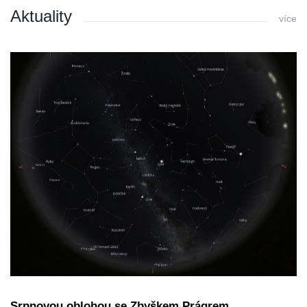
Aktuality
více
Srpnovou oblohou se Zbyškem Prágrem