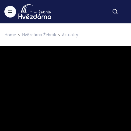
Home
Hvězdárna Žebrák
Aktuality
Aktuality
Největší dalekohledy světa v ESO
Zapsal Administrator v 20.05.2021
Aktuality
Česká republika je členem ESO, Evropské jižní observatoře.
její sídlo se nachází se v Garchingu poblíž Mnichova v
Německu. V Chile pak provozuje centrum Vitacura a tři
jedinečná pozorovací místa: La Silla, Paranal a Chajnantor a
staví 39metrový extrémně velký dalekohled ELT, který se
stane tím největším na světě. Více už RNDr. Soňa Ehlerová,
PhD.