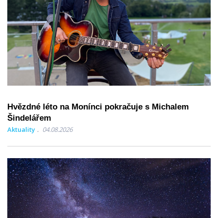
Hvězdné léto na Monínci pokračuje s Michalem
Šindelářem
Aktuality
04.08.2026