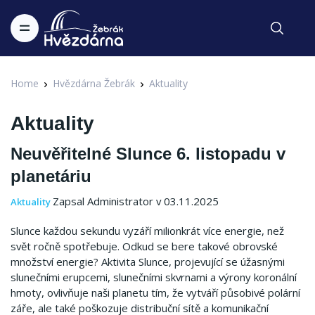
Home
Hvězdárna Žebrák
Aktuality
Aktuality
Neuvěřitelné Slunce 6. listopadu v
planetáriu
Zapsal Administrator v 03.11.2025
Aktuality
Slunce každou sekundu vyzáří milionkrát více energie, než
svět ročně spotřebuje. Odkud se bere takové obrovské
množství energie? Aktivita Slunce, projevující se úžasnými
slunečními erupcemi, slunečními skvrnami a výrony koronální
hmoty, ovlivňuje naši planetu tím, že vytváří působivé polární
záře, ale také poškozuje distribuční sítě a komunikační