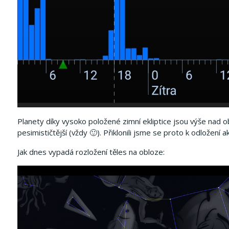
Planety díky vysoko položené zimní ekliptice jsou výše nad
pesimističtější (vždy 🙂).
Přiklonili jsme se proto k odložení a
Jak dnes vypadá rozložení těles na obloze: