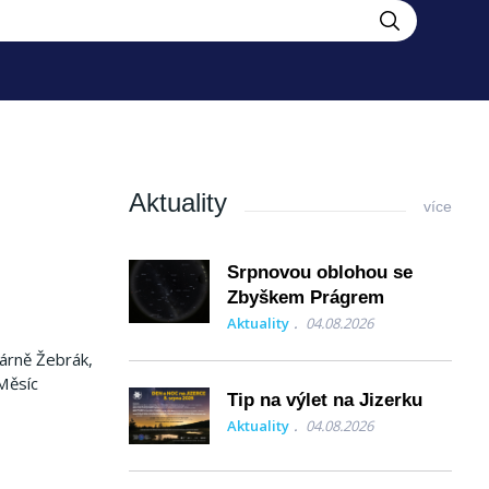
Aktuality
více
Srpnovou oblohou se
Zbyškem Prágrem
Aktuality
04.08.2026
dárně Žebrák,
Měsíc
Tip na výlet na Jizerku
Aktuality
04.08.2026