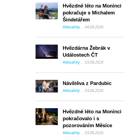
Hvězdné léto na Monínci
pokračuje s Michalem
Šindelářem
Aktuality
04.08.2026
Hvězdárna Žebrák v
Událostech ČT
Aktuality
03.08.2026
Návštěva z Pardubic
Aktuality
03.08.2026
Hvězdné léto na Monínci
pokračovalo i s
pozorováním Měsíce
Aktuality
03.08.2026