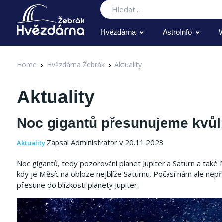
Hledat
Hvězdárna
AstroInfo
Home
Hvězdárna Žebrák
Aktuality
Aktuality
Noc gigantů přesunujeme kvůli
Zapsal Administrator v 20.11.2023
Aktuality
Noc gigantů, tedy pozorování planet Jupiter a Saturn a také
kdy je Měsíc na obloze nejblíže Saturnu.
Počasí nám ale nepř
přesune do blízkosti planety Jupiter.