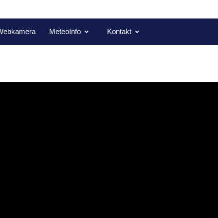
Webkamera
MeteoInfo
Kontakt
ebrák 24. září na téma čas
Hvězdárna Žebrák? To se dozvíte z dalšího videa V záři hvězd. Těš
 hodinu.