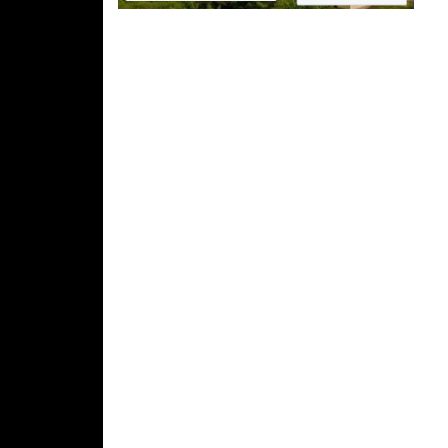
Jiří Svoboda,
ednutí dárku