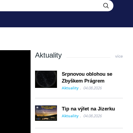
Aktuality
více
Srpnovou oblohou se
Zbyškem Prágrem
Aktuality
04.08.2026
íme se na vás
Tip na výlet na Jizerku
Aktuality
04.08.2026