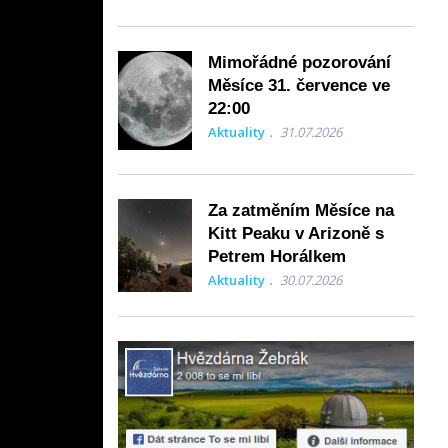
Mimořádné pozorování
 jaké to
Měsíce 31. července ve
ý ústav AV
22:00
Aktuality
31.07.2026
ý systém
Za zatměním Měsíce na
adislav
Kitt Peaku v Arizoně s
Petrem Horálkem
Aktuality
30.07.2026
m z děla? Že
.
 Praze. A pak
l Vladislav