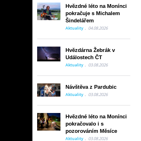
Hvězdné léto na Monínci
pokračuje s Michalem
Šindelářem
Aktuality
04.08.2026
Hvězdárna Žebrák v
Událostech ČT
Aktuality
03.08.2026
Návštěva z Pardubic
Aktuality
03.08.2026
 se uskuteční
 odborníci.
Hvězdné léto na Monínci
pokračovalo i s
yčením těch
pozorováním Měsíce
ti. Namluvil
Aktuality
03.08.2026