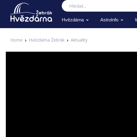
Hledat
Hvězdárna
AstroInfo
Home
Hvězdárna Žebrák
Aktuality
Aktuality
Noc vědců 2021 na Hvězdárně Ž
Zapsal Administrator v 16.09.2021
Aktuality
Hlavním tématem letošní Noci vědců je čas. Co si připravila 
v pátek 24. září od 17 hodin. Hlavní program chystáme na 19.